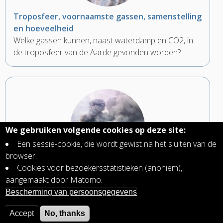
Troposfeer, voornaamste gassen, samenstelling
en hoeveelheid
Welke gassen kunnen, naast waterdamp en CO2, in
de troposfeer van de Aarde gevonden worden?
We gebruiken volgende cookies op deze site:
Een sessie-cookie, die wordt gewist na het sluiten van de
browser.
Cookies voor bezoekersstatistieken (anoniem),
Vulkanische gassen, gevaar voor de luchtvaart
aangemaakt door Matomo.
Het as en zwaverdioxide (SO2)-gas uitgestoten door
Bescherming van persoonsgegevens
vulkaanuitbarstingen vormen een groot gevaar voor
vliegtuigen.
Accept
No, thanks