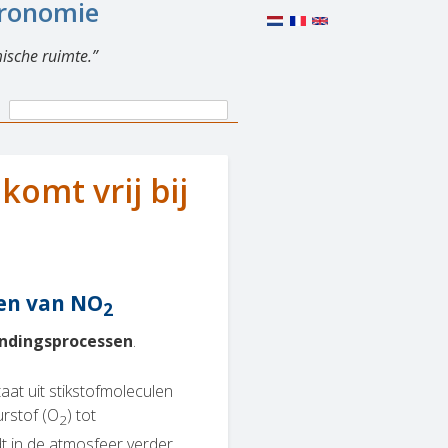
eronomie
ische ruimte.
Search
Search
form
komt vrij bij
en van NO
2
ndingsprocessen
.
aat uit stikstofmoleculen
urstof (O
) tot
2
t in de atmosfeer verder