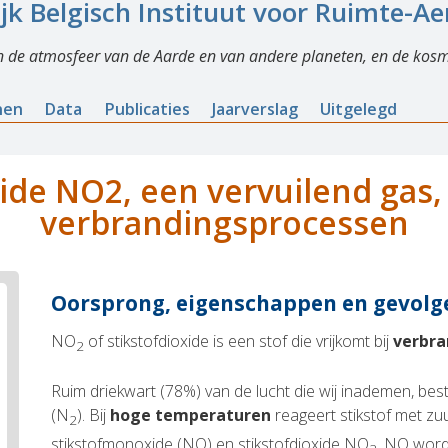
ijk Belgisch Instituut voor Ruimte-A
n de atmosfeer van de Aarde en van andere planeten, en de kosm
nen
Data
Publicaties
Jaarverslag
Uitgelegd
ide NO2, een vervuilend gas, 
verbrandingsprocessen
Oorsprong, eigenschappen en gevolg
NO
of stikstofdioxide is een stof die vrijkomt bij
verbra
2
Ruim driekwart (78%) van de lucht die wij inademen, best
(N
). Bij
hoge temperaturen
reageert stikstof met zu
2
stikstofmonoxide (NO) en stikstofdioxide NO
. NO word