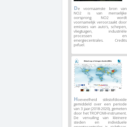
D
e voornaamste bron van
NO2 is van menselijke
oorsprong. NO2 wordt
voornamelijk veroorzaakt door
emissies van auto’s, schepen,
vliegtuigen, industriële
processen en
energiecentrales. Credits
pxfuel.
H
oeveelheid stikstofdioxide
gemiddeld over een periode
van 3 jaar (2018-2020), gemeten
door het TROPOMI-instrument.
De vervuiling van kleinere
steden en individuele
energiecentrales is zichtbaar.