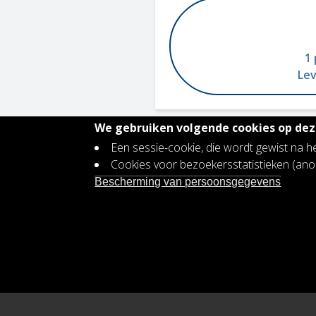
1 
Lev
We gebruiken volgende cookies op deze
Een sessie-cookie, die wordt gewist na h
Contact
Cookies voor bezoekersstatistieken (a
Footer
Vacatures
Bescherming van persoonsgegevens
menu
Bescherming persoonsgegevens
Toegankelijkheidsverklaring
Plan voor gendergelijkheid