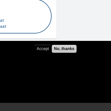
aat
maat
Accept
No, thanks