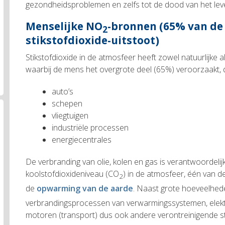
gezondheidsproblemen en zelfs tot de dood van het leve
Menselijke
NO
-bronnen
(65% van de
2
stikstofdioxide-uitstoot)
Stikstofdioxide in de atmosfeer heeft zowel natuurlijke a
waarbij de mens het overgrote deel (65%) veroorzaakt, 
auto’s
schepen
vliegtuigen
industriële processen
energiecentrales
De verbranding van olie, kolen en gas is verantwoordelijk
koolstofdioxideniveau (CO
) in de atmosfeer, één van d
2
de
opwarming van de aarde
. Naast grote hoeveelhe
verbrandingsprocessen van verwarmingssystemen, elektr
motoren (transport) dus ook andere verontreinigende st