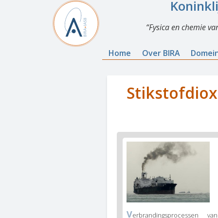
Koninkl
Fysica en chemie va
Home
Over BIRA
Domei
Stikstofdiox
V
erbrandingsprocessen van