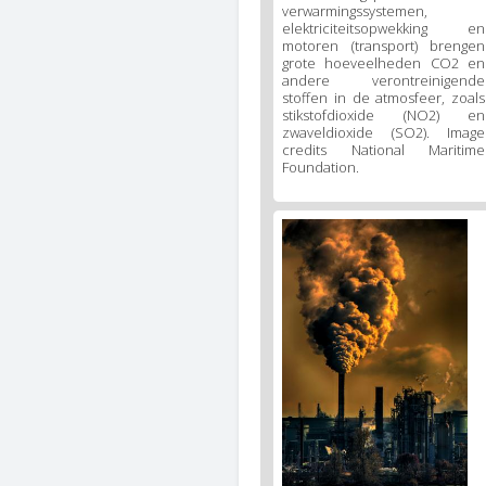
verwarmingssystemen,
elektriciteitsopwekking en
motoren (transport) brengen
grote hoeveelheden CO2 en
andere verontreinigende
stoffen in de atmosfeer, zoals
stikstofdioxide (NO2) en
zwaveldioxide (SO2). Image
credits National Maritime
Foundation.