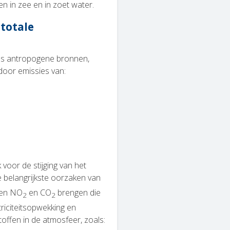
n in zee en in zoet water.
 totale
ls
antropogene
bronnen,
door emissies van:
 voor de stijging van het
e belangrijkste oorzaken van
den NO
en CO
brengen die
2
2
iciteitsopwekking en
offen in de atmosfeer, zoals: