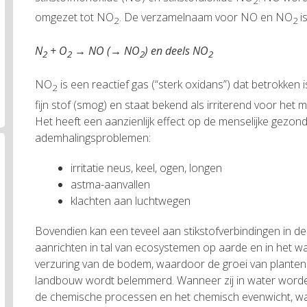
2
omgezet tot NO
. De verzamelnaam voor NO en NO
i
2
2
N
+ O
→ NO (→ NO
) en deels NO
2
2
2
2
NO
is een reactief gas (“sterk oxidans”) dat betrokken 
2
fijn stof (smog) en staat bekend als irriterend voor het 
Het heeft een aanzienlijk effect op de menselijke gezondh
ademhalingsproblemen:
irritatie neus, keel, ogen, longen
astma-aanvallen
klachten aan luchtwegen
Bovendien kan een teveel aan stikstofverbindingen in d
aanrichten in tal van ecosystemen op aarde en in het wa
verzuring van de bodem, waardoor de groei van planten 
landbouw wordt belemmerd. Wanneer zij in water worden
de chemische processen en het chemisch evenwicht, wat