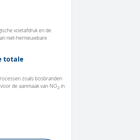
ische voetafdruk en de
 van niet-hernieuwbare
 totale
ngsprocessen zoals bosbranden
ën voor de aanmaak van NO
in
2