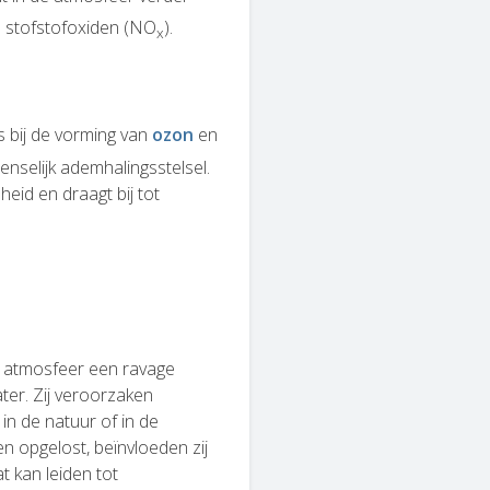
s stofstofoxiden (NO
).
x
is bij de vorming van
ozon
en
menselijk ademhalingsstelsel.
eid en draagt bij tot
e atmosfeer een ravage
ter. Zij veroorzaken
in de natuur of in de
 opgelost, beïnvloeden zij
 kan leiden tot