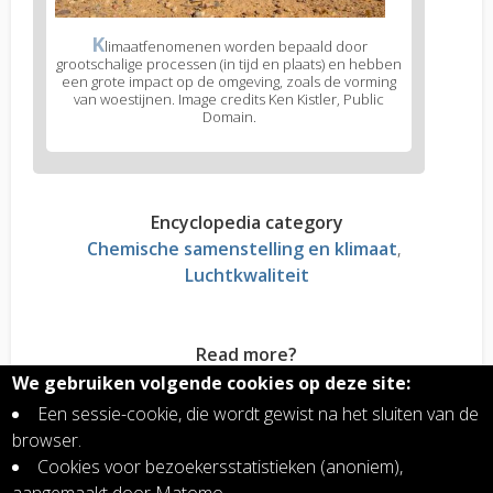
K
limaatfenomenen worden bepaald door
grootschalige processen (in tijd en plaats) en hebben
een grote impact op de omgeving, zoals de vorming
van woestijnen. Image credits Ken Kistler, Public
Domain.
Encyclopedia category
Chemische samenstelling en klimaat
Luchtkwaliteit
Read more?
Stratosferische aerosolen, invloed op het klimaat
We gebruiken volgende cookies op deze site:
van de Aarde
Een sessie-cookie, die wordt gewist na het sluiten van de
Stikstofdioxide NO2, een vervuilend gas, komt
browser.
vrij bij verbrandingsprocessen
Cookies voor bezoekersstatistieken (anoniem),
1 procent van de atmosfeer bepaalt