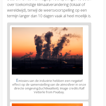
over toekomstige klimaatverandering (lokaal of
wereldwijd), terwijl de weersvoorspelling op een
termijn langer dan 10 dagen vaak al heel moeilijk is.
E
missies van de industrie hebben een negatief
effect op de samenstelling van de atmosfeer in onze
directe omgeving (luchtkwaliteit). Image credits Ralf
Vetterle from Pixabay.