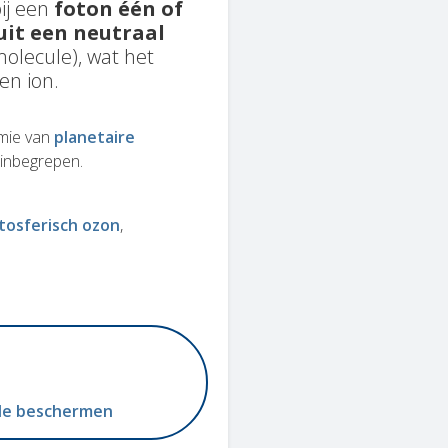
ij een
foton één of
uit een neutraal
olecule), wat het
en ion.
emie van
planetaire
inbegrepen.
tosferisch ozon
rde beschermen