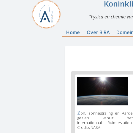
Koninkl
Fysica en chemie va
Home
Over BIRA
Domei
Z
on, zonnestraling en Aarde
gezien vanuit het
Internationaal Ruimtestation.
Credits NASA.