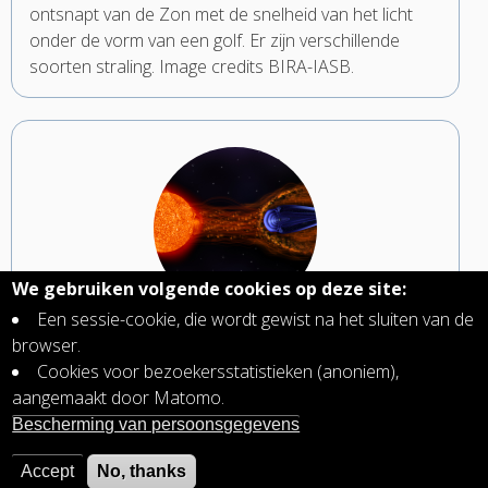
ontsnapt van de Zon met de snelheid van het licht
onder de vorm van een golf. Er zijn verschillende
soorten straling. Image credits BIRA-IASB.
We gebruiken volgende cookies op deze site:
Een sessie-cookie, die wordt gewist na het sluiten van de
Zonnewind, een stroom geladen deeltjes die
browser.
ontsnappen uit de Zon
Cookies voor bezoekersstatistieken (anoniem),
De zonnewind is een plasma, een stroom geladen
aangemaakt door Matomo.
deeltjes (ionen en elektronen) die voortdurend
Bescherming van persoonsgegevens
ontsnappen uit de Zon naar de interplanetaire
ruimte.
Accept
No, thanks