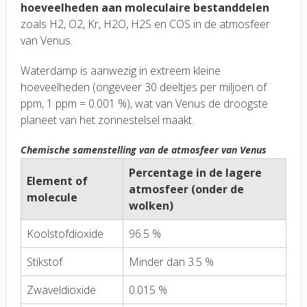
hoeveelheden aan moleculaire bestanddelen
zoals H2, O2, Kr, H2O, H2S en COS in de atmosfeer
van Venus.
Waterdamp is aanwezig in extreem kleine
hoeveelheden (ongeveer 30 deeltjes per miljoen of
ppm, 1 ppm = 0.001 %), wat van Venus de droogste
planeet van het zonnestelsel maakt.
Chemische samenstelling van de atmosfeer van Venus
Percentage in de lagere
Element of
atmosfeer (onder de
molecule
wolken)
Koolstofdioxide
96.5 %
Stikstof
Minder dan 3.5 %
Zwaveldioxide
0.015 %