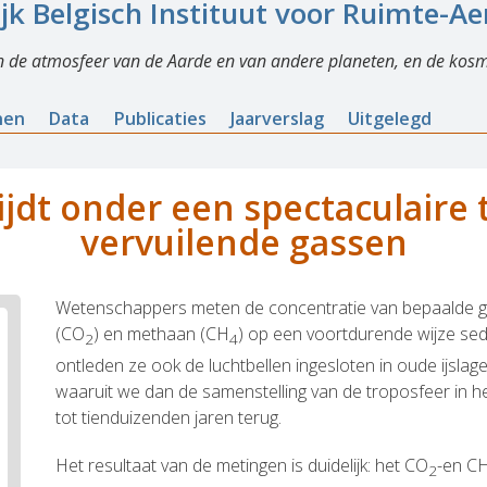
ijk Belgisch Instituut voor Ruimte-A
n de atmosfeer van de Aarde en van andere planeten, en de kosm
nen
Data
Publicaties
Jaarverslag
Uitgelegd
ijdt onder een spectaculair
vervuilende gassen
Wetenschappers meten de concentratie van bepaalde ga
(CO
) en methaan (CH
) op een voortdurende wijze sede
2
4
ontleden ze ook de luchtbellen ingesloten in oude ijslag
waaruit we dan de samenstelling van de troposfeer in he
tot tienduizenden jaren terug.
Het resultaat van de metingen is duidelijk: het CO
-en C
2