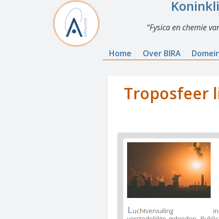
Koninkl
Fysica en chemie va
Home
Over BIRA
Domei
Troposfeer l
L
uchtvervuiling in
verstedelijkte gebieden. Public