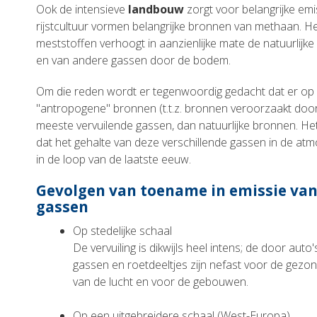
Ook de intensieve
landbouw
zorgt voor belangrijke emi
rijstcultuur vormen belangrijke bronnen van methaan. He
meststoffen verhoogt in aanzienlijke mate de natuurlijke
en van andere gassen door de bodem.
Om die reden wordt er tegenwoordig gedacht dat er op
"antropogene" bronnen (t.t.z. bronnen veroorzaakt door
meeste vervuilende gassen, dan natuurlijke bronnen. Het
dat het gehalte van deze verschillende gassen in de at
in de loop van de laatste eeuw.
Gevolgen van toename in emissie van
gassen
Op stedelijke schaal
De vervuiling is dikwijls heel intens; de door auto
gassen en roetdeeltjes zijn nefast voor de gezo
van de lucht en voor de gebouwen.
Op een uitgebreidere schaal (West-Europa)