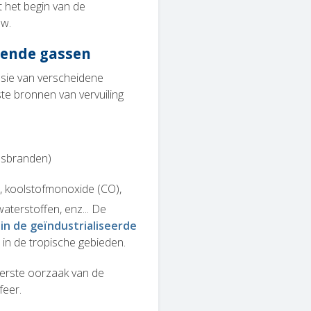
 het begin van de
uw.
lende gassen
issie van verscheidene
e bronnen van vervuiling
osbranden)
), koolstofmonoxide (CO),
aterstoffen, enz... De
in de geïndustrialiseerde
n in de tropische gebieden.
eerste oorzaak van de
feer.