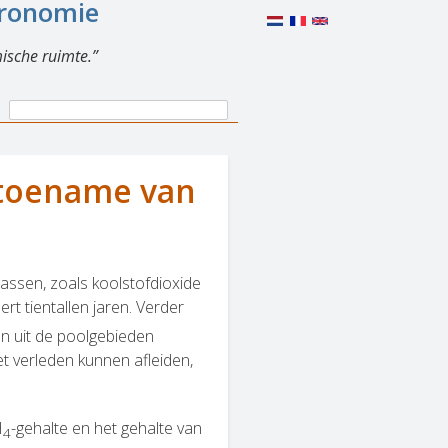
eronomie
ische ruimte.
Search
Search
form
e toename van
ssen, zoals koolstofdioxide
rt tientallen jaren. Verder
en uit de poolgebieden
t verleden kunnen afleiden,
H
-gehalte en het gehalte van
4