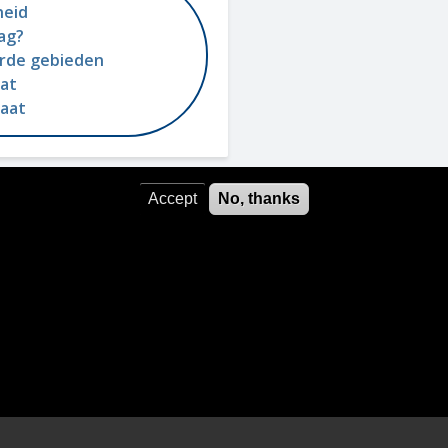
heid
ag?
eerde gebieden
aat
maat
Accept
No, thanks