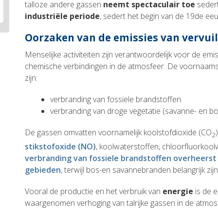
talloze andere gassen
neemt spectaculair toe
sedert
industriële periode
, sedert het begin van de 19de ee
Oorzaken van de emissies van vervui
Menselijke activiteiten zijn verantwoordelijk voor de em
chemische verbindingen in de atmosfeer. De voornaamst
zijn:
verbranding van fossiele brandstoffen
verbranding van droge vegetatie (savanne- en b
De gassen omvatten voornamelijk koolstofdioxide (CO
2
stikstofoxide (NO)
, koolwaterstoffen, chloorfluorkoolw
verbranding van fossiele brandstoffen overheerst 
gebieden
, terwijl bos-en savannebranden belangrijk zij
Vooral de productie en het verbruik van
energie
is de 
waargenomen verhoging van talrijke gassen in de atmos