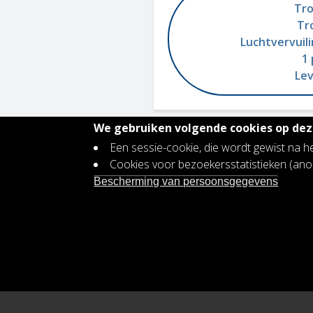
Tro
Tr
Luchtvervuili
1 
Lev
We gebruiken volgende cookies op deze
Een sessie-cookie, die wordt gewist na h
Contact
Cookies voor bezoekersstatistieken (a
Footer
Vacatures
Bescherming van persoonsgegevens
menu
Bescherming persoonsgegevens
Toegankelijkheidsverklaring
Plan voor gendergelijkheid