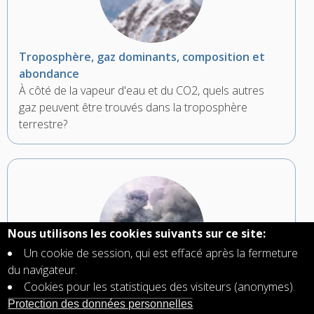
Troposphère, gaz dominants, composition et
abondance
À côté de la vapeur d'eau et du CO2, quels autres
gaz peuvent être trouvés dans la troposphère
terrestre?
Nous utilisons les cookies suivants sur ce site:
Un cookie de session, qui est effacé après la fermeture
du navigateur.
Cookies pour les statistiques des visiteurs (anonymes).
Eruptions volcaniques: danger pour l'aviation
Protection des données personnelles
Les cendres et le dioxyde de soufre (SO2) émis par