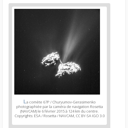
L
a comète 67P / Churyumov-Gerasimenko
photographiée par la caméra de navigation Rosetta
(NAVCAM) le 6 février 2015 à 124 km du centre.
Copyrights: ESA / Rosetta / NAVCAM, CC BY-SA IGO 3.0