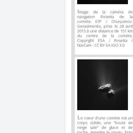
I
mage de la caméra de
navigation Rosetta de la
comète 67P / Churyumov-
Gerasimenko, prise le 28 avril
2015 à une distance de 151 km
du centre de la comète.
Copyright ESA / Rosetta /
NavCam - CC BY-SA IGO 3.0
L
e cœur d'une comète est un
corps solide, une "boule de
neige sale" de glace et de
roche, appelée le noyau. Près