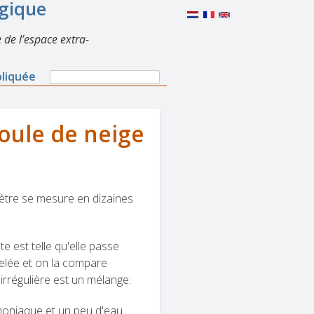
lgique
 de l’espace extra-
Search
pliquée
Search
form
oule de neige
ètre se mesure en dizaines
te est telle qu'elle passe
gelée et on la compare
irrégulière est un mélange:
oniaque et un peu d'eau