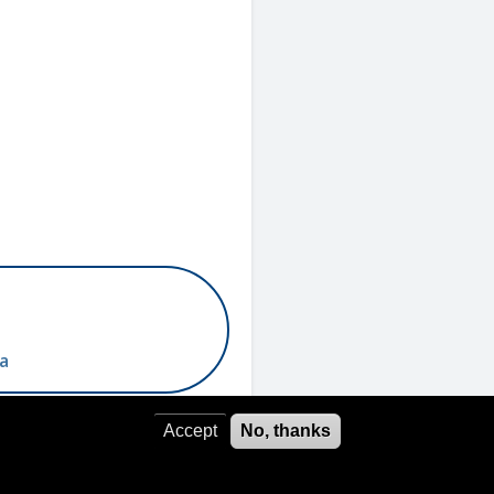
a
Accept
No, thanks