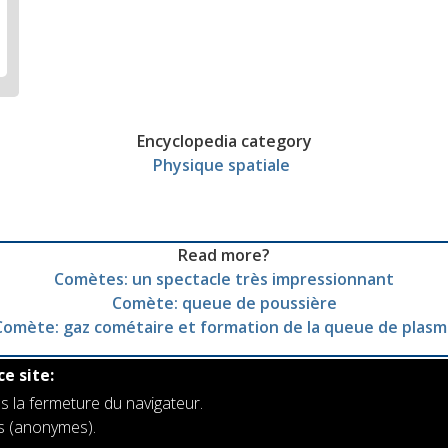
Encyclopedia category
Physique spatiale
Read more?
Comètes: un spectacle très impressionnant
Comète: queue de poussière
Comète: gaz cométaire et formation de la queue de plasm
ce site:
s la fermeture du navigateur.
rs (anonymes).