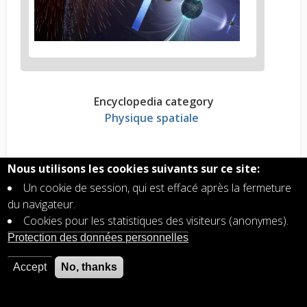
Encyclopedia category
Physique spatiale
Read more?
Nous utilisons les cookies suivants sur ce site:
Ionosphère, couche atmosphérique supérieure,
Un cookie de session, qui est effacé après la fermeture
de quoi s'agit-il?
du navigateur.
Vents solaires lent et rapide
Cookies pour les statistiques des visiteurs (anonymes).
Magnétosphère: une bulle protectrice autour de
Protection des données personnelles
la Terre
Champ magnétique: une cavité protectrice
Accept
No, thanks
autour de la Terre