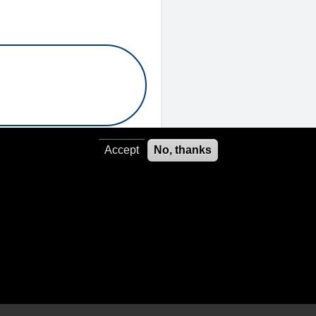
Accept
No, thanks