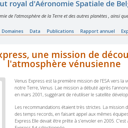
tut royal d'Aéronomie Spatiale de Be
imie de l’atmosphère de la Terre et des autres planètes , ainsi que
Domaines
Data
Publications
Rapport annuel
Ex
xpress, une mission de décou
l'atmosphère vénusienne
Venus Express est la première mission de l'ESA vers la v
notre Terre, Venus. Lae mission a débuté après l'annonc
en mars 2001, suggérant de réutiliser le satellite dével
Les recommandations étaient très strictes. La mission 
des temps records, en faisant appel aux mêmes équipes
Express.Elle devait être prête à s'envoler en 2005. C'est
Express fut sélectionnée.