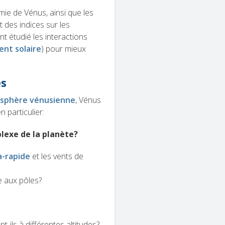
ie de Vénus, ainsi que les
t des indices sur les
nt étudié les interactions
ent solaire
) pour mieux
es
osphère vénusienne
, Vénus
 particulier:
exe de la planète?
a-rapide
et les vents de
e aux pôles?
-ils à différentes altitudes?