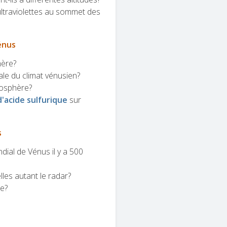
ultraviolettes au sommet des
énus
hère?
bale du climat vénusien?
mosphère?
d'acide sulfurique
sur
s
dial de Vénus il y a 500
lles autant le radar?
te?