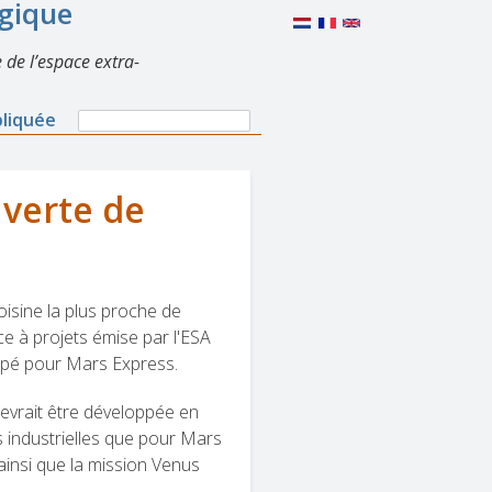
lgique
 de l’espace extra-
Search
pliquée
Search
form
verte de
oisine la plus proche de
e à projets émise par l'ESA
oppé pour Mars Express.
devrait être développée en
 industrielles que pour Mars
 ainsi que la mission Venus