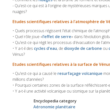
- Qu'est-ce qui est à l'origine de mystérieuses marques 
nuages?
Etudes scientifiques relatives à l'atmosphère de V
• Quels processus régissent l'état chimique de l'atmosp
• Quel rôle joue «
l’effet de serre
» dans l’évolution glo
• Qu'est-ce qui régit les processus d'évacuation de l'at
• Y a-t-il des
cycles d'eau
, de
dioxyde de carbone
ou
Vénus?
Etudes scientifiques relatives à la surface de Vénu
• Qu'est-ce qui a causé le
resurfaçage volcanique
mon
millions d'années?
• Pourquoi certaines zones de la surface réfléchissent-e
• Y a-t-il une activité volcanique ou sismique sur la planè
Encyclopedia category
Aéronomie planétaire