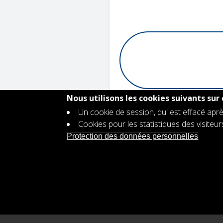
Nous utilisons les cookies suivants sur 
Un cookie de session, qui est effacé aprè
Cookies pour les statistiques des visiteu
Contact
Protection des données personnelles
Footer
Offre d'emploi
menu
Protection des données personnell
Déclaration d'accessibilité
Plan d'égalité des genres