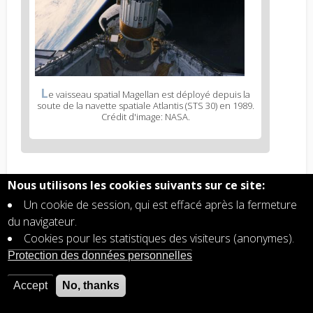
L
e vaisseau spatial Magellan est déployé depuis la
soute de la navette spatiale Atlantis (STS 30) en 1989.
Crédit d'image: NASA.
Encyclopedia category
Nous utilisons les cookies suivants sur ce site:
Aéronomie planétaire
Un cookie de session, qui est effacé après la fermeture
du navigateur.
Cookies pour les statistiques des visiteurs (anonymes).
Read more?
Protection des données personnelles
Instruments de mesure utilisés pour les
atmosphères, compétences nécessaires
Accept
No, thanks
Atmosphère de Vénus, histoire d'une découverte