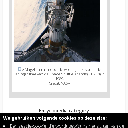
D
e Magellan-ruimtesonde wordt gelost vanuit de
ladingsruime van de Space Shuttle Atlantis (STS 30) in
1989.
Credit: NASA
Encyclopedia category
Ontwikkeling ruimtemissies
We gebruiken volgende cookies op deze site:
Planetaire aeronomie
Een sessie-cookie, die wordt gewist na het sluiten van de