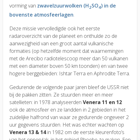
vorming van
zwavelzuurwolken (H
SO
) in de
2
4
bovenste atmosfeerlagen
.
Deze missie vervolledigde ook het eerste
radaroverzicht van de planeet en onthulde zo de
aanwezigheid van een groot aantal vulkanische
formaties (op hetzelfde moment dat waarnemingen
met de Arecibo radiotelescoop meer dan 50 vulkanen
met een diameter boven 50 km toonden) en van twee
hogere berggebieden: Ishtar Terra en Aphrodite Terra.
Gedurende de volgende paar jaren bleef de USSR niet
bij de pakken zitten. Ze stuurden meer en meer
satellieten: in 1978 analyseerden
Venera 11 en 12
ook de atmosfeer en ze landden in 2 gebieden in het
zuidelijke halfrond van waar ze gedurende ongeveer 2
uur gegevens stuurden. Het was echter wachten op
Venera 13 & 14
in 1982 om de eerste kleurenfoto’s
van het oppervlak, in het gebied Phoebe, te maken. Een