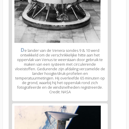
D
e lander van de Venera sondes 9 & 10 werd
ontwikkeld om de verschrikkelijke hitte aan het
oppervlak van Venus te weerstaan door gebruik te
maken van een systeem met circulerende
vloeistoffen. Gedurende zijn afdaling verzamelde de
lander hoogte/druk-profielen en
temperatuurmetingen. Hij overleefde 65 minuten op
de grond, waarbij hij het oppervlak rond zich
fotografeerde en de windsnelheden registreerde.
Credit: NASA