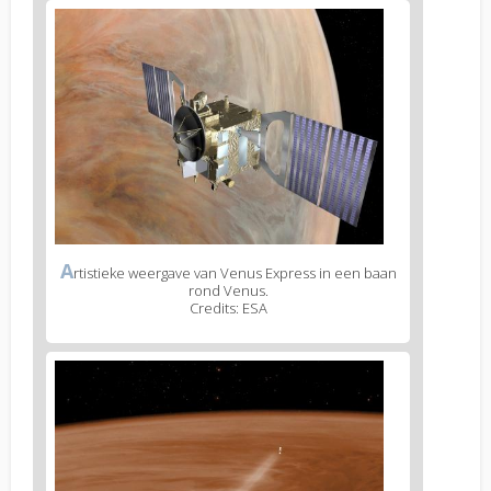
A
rtistieke weergave van Venus Express in een baan
rond Venus.
Credits: ESA