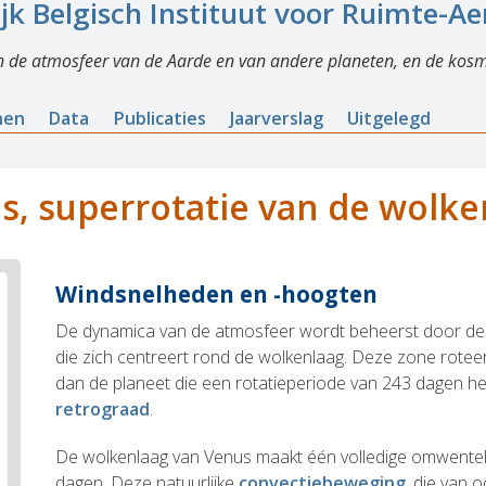
ijk Belgisch Instituut voor Ruimte-A
n de atmosfeer van de Aarde en van andere planeten, en de kosm
nen
Data
Publicaties
Jaarverslag
Uitgelegd
s, superrotatie van de wolke
Windsnelheden en -hoogten
De dynamica van de atmosfeer wordt beheerst door de s
die zich centreert rond de wolkenlaag. Deze zone roteert
dan de planeet die een rotatieperiode van 243 dagen heef
retrograad
.
De wolkenlaag van Venus maakt één volledige omwenteli
dagen. Deze natuurlijke
convectiebeweging
, die van 