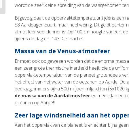
wordt de zeer kleine spreiding van de waargenomen tem
Bijgevolg daalt de oppervlaktetemperatuur tijdens een 
58 Aarddagen duurt, maar heel weinig. Dit geldt echter 
atmosfeer veel dunner is. Op 100 km hoogte varieert d
tijdens de dag en -143°C ’s nachts.
Massa van de Venus-atmosfeer
Er moet ook op gewezen worden dat de enorme massa
een zeer grote thermische inertheid heeft, die de uniform
oppervlaktetemperatuur van de planeet grotendeels verkla
het effect van het water van de oceanen op Aarde. De
bedraagt immers bijna 500 miljoen miljard ton (5x1020 kg
de massa van de Aardatmosfeer
en meer dan een d
oceanen op Aarde!!
Zeer lage windsnelheid aan het oppe
Aan het oppervlak van de planeet is er echter bijna geen