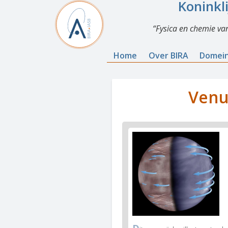
Koninkl
Fysica en chemie va
Home
Over BIRA
Domei
Venu