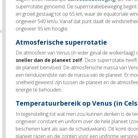
superrotatie genoemd. De superrotatiebeweging begin
en groeit gestaag tot op 65 km, waar de equatoriale wi
ongeveer 540 km/u. Vanaf dat punt daalt de windsnelheid to
ongeveer 95 km hoogte.
Atmosferische superrotatie
De atmosfeer van Venus (in ieder geval de wolkenlaag)
sneller dan de planeet zelf
. Deze superrotatie heeft 
de planeet beïnvloed. De atmosferische massa van Ve
een tienduizendste van de massa van de planeet. Er moe
snelheid geweest zijn tussen de planeet en de atmosfee
energie te behouden.
Temperatuurbereik op Venus (in Cels
In tegenstelling tot wat men zou kunnen denken is de t
ongeveer constant en uniform over de hele planeet (z
beschenen kant als aan de schaduwkant). Dit komt door
planeet razen en die zorgen voor een uniforme verspre