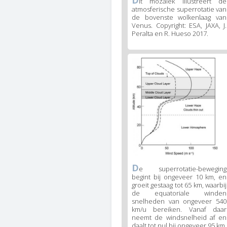
D
it mozaïek illustreert de
atmosferische superrotatie van
de bovenste wolkenlaag van
Venus. Copyright: ESA, JAXA, J.
Peralta en R. Hueso 2017.
D
e superrotatie-beweging
begint bij ongeveer 10 km, en
groeit gestaag tot 65 km, waarbij
de equatoriale winden
snelheden van ongeveer 540
km/u bereiken. Vanaf daar
neemt de windsnelheid af en
daalt tot nul bij ongeveer 95 km.