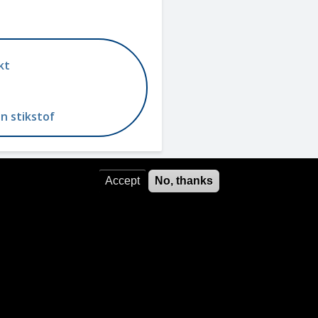
kt
n stikstof
Accept
No, thanks