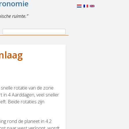
eronomie
ische ruimte.
Search
Search
form
nlaag
nelle rotatie van de zone
 in 4 Aarddagen, veel sneller
t. Beide rotaties zijn
ng rond de planeet in 4.2
oost naar west verloopt, wordt