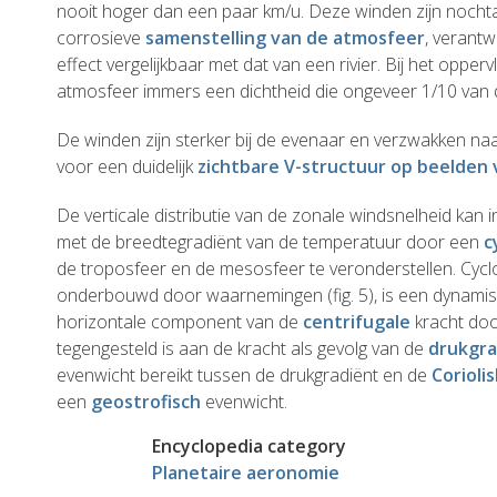
nooit hoger dan een paar km/u. Deze winden zijn noch
corrosieve
samenstelling van de atmosfeer
, verantw
effect vergelijkbaar met dat van een rivier. Bij het opper
atmosfeer immers een dichtheid die ongeveer 1/10 van d
De winden zijn sterker bij de evenaar en verzwakken naa
voor een duidelijk
zichtbare V-structuur op beelden
De verticale distributie van de zonale windsnelheid kan
met de breedtegradiënt van de temperatuur door een
c
de troposfeer en de mesosfeer te veronderstellen. Cycl
onderbouwd door waarnemingen (fig. 5), is een dynamis
horizontale component van de
centrifugale
kracht door
tegengesteld is aan de kracht als gevolg van de
drukgra
evenwicht bereikt tussen de drukgradiënt en de
Corioli
een
geostrofisch
evenwicht.
Encyclopedia category
Planetaire aeronomie