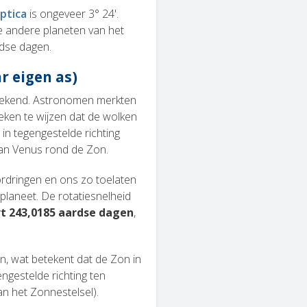
iptica
is ongeveer 3° 24'.
lle andere planeten van het
rdse dagen.
r eigen as)
ongekend. Astronomen merkten
eken te wijzen dat de wolken
n tegengestelde richting
van Venus rond de Zon.
ordringen en ons zo toelaten
planeet. De rotatiesnelheid
rt 243,0185 aardse dagen
,
n, wat betekent dat de Zon in
engestelde richting ten
n het Zonnestelsel).