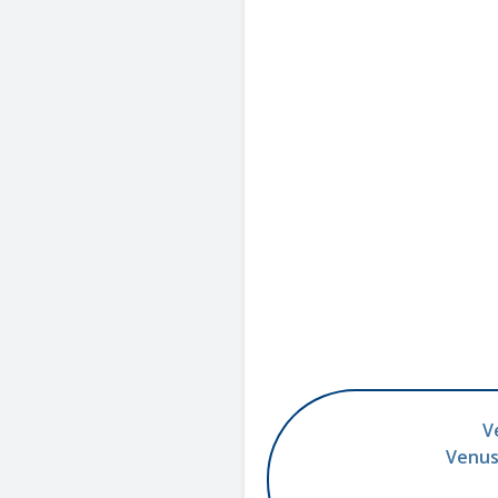
V
Venus