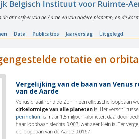
ijk Belgisch Instituut voor Ruimte-A
n de atmosfeer van de Aarde en van andere planeten, en de kosm
nen
Data
Publicaties
Jaarverslag
Uitgelegd
gengestelde rotatie en orbita
Vergelijking van de baan van Venus r
van de Aarde
Venus draait rond de Zon in een elliptische loopbaan w
cirkelormige van alle planeten
is. Het verschil tuss
perihelium
is maar 1,5 miljoen kilometer, daardoor be
haar loopbaan slechts 0.007, wat zeer klein is. Ter vergeli
de loopbaan van de Aarde 0.0167.