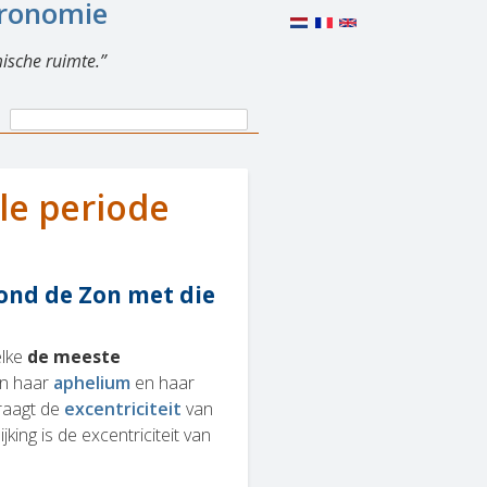
eronomie
ische ruimte.
Search
Search
form
le periode
ond de Zon met die
elke
de meeste
en haar
aphelium
en haar
draagt de
excentriciteit
van
jking is de excentriciteit van