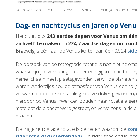
De rol van planetaire rotatie. Verschil tussen snelle en trage rotatie. Cred
Dag- en nachtcyclus en jaren op Venu
Het duurt dus
243 aardse dagen voor Venus om éé
zichzelf te maken
en
224,7 aardse dagen om rond
Bijgevolg is één jaar op Venus korter dan één 0,924
sid
De oorzaak van de retrograde rotatie is nog niet helema
waarschijnlijke verklaring is dat er een gigantische bots
hemellichaam heeft plaatsgevonden terwijl de planeten
waren. Anderzijds zou de atmosfeer van Venus een rol
verwarmd door de zonstraling zou ze dikker geworden; d
hierdoor op Venus inwerkten zouden haar rotatie afge
mate dat de planeet werd gestopt, en vervolgens in de a
draaien.
De trage retrograde rotatie is de reden waarom de
zon
siderische dag (sterrendag)
. De siderische dag is la