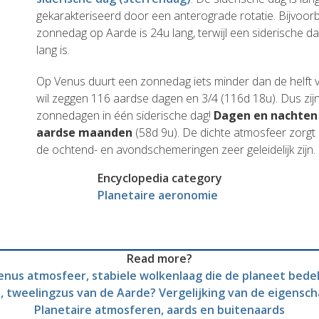
gekarakteriseerd door een anterograde rotatie. Bijvoor
zonnedag op Aarde is 24u lang, terwijl een siderische d
lang is.
Op Venus duurt een zonnedag iets minder dan de helft v
wil zeggen 116 aardse dagen en 3/4 (116d 18u). Dus zijn
zonnedagen in één siderische dag!
Dagen en nachten 
aardse maanden
(58d 9u). De dichte atmosfeer zorgt e
de ochtend- en avondschemeringen zeer geleidelijk zijn.
Encyclopedia category
Planetaire aeronomie
Read more?
enus atmosfeer, stabiele wolkenlaag die de planeet bede
, tweelingzus van de Aarde? Vergelijking van de eigensc
Planetaire atmosferen, aards en buitenaards