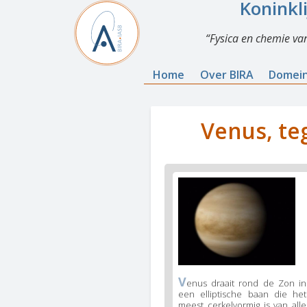
Koninkl
Fysica en chemie va
Home
Over BIRA
Domei
Venus, te
V
enus draait rond de Zon in
een elliptische baan die het
meest cerkelvormig is van alle