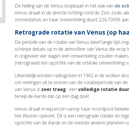
De helling van de Venus-loopbaan in het vlak van
de ecl
Venus draait in de directe richting rond de Zon, zoals a
zonnestelsel, en haar omwenteling duurt 224,70096 aa
Retrograde rotatie van Venus (op haa
De periode van de rotatie van Venus bleef lange tijd 
scherpe details op in de atmosfeer van Venus die erop l
in ongeveer vier dagen een omwenteling zouden maken, i
(retrograad) ten opzichte van de orbitale omwenteling 
Uiteindelijk konden radiogolven in 1962 in de wolken do
om metingen uit te voeren van de rotatieperiode van de 
van Venus is
zeer traag
: een
volledige rotatie duu
terwijl de Aarde dat op één dag doet.
Venus draait in wijzerszin vanop haar noordpool bekeke
het Westen opkomt. Dit is een retrograde rotatie (in teg
opzichte van de Aarde en de meeste andere planeten va