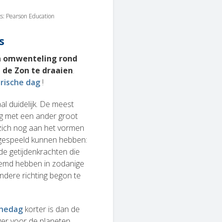
its: Pearson Education
s
n omwenteling rond
 de Zon te draaien
.
erische dag
!
al duidelijk. De meest
ing met een ander groot
 zich nog aan het vormen
 gespeeld kunnen hebben:
e getijdenkrachten die
remd hebben in zodanige
ndere richting begon te
nedag
korter is dan de
nger voor de planeten