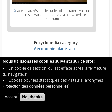
G
lace d'eau résiduelle sur le sol du cratère Vastitas
Borealis sur Mars. Crédits ESA / DLR / FU Berlin (G.
Neukum)
Encyclopedia category
Aéronomie planétaire
Nous utilisons les cookies suivants sur ce site:
Read more?
Un cookie de session, qui est effacé après la fermeture
Mars, principales caractéristiques de la planète
du navigateur.
rouge
Cookies pour les statistiques des visiteurs (anonymes).
Mars: Y a-t-il (eu) de la vie sur Mars?
Protection des données personnelles
Mars, une atmosphère sans couche d'ozone
Aéronomie planétaire, terrestre et
Accept
No, thanks
extraterrestre