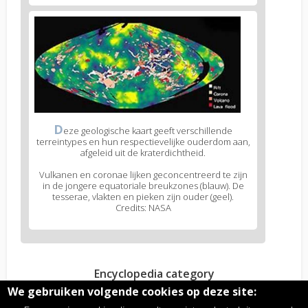
D
eze geologische kaart geeft verschillende
terreintypes en hun respectievelijke ouderdom aan,
afgeleid uit de kraterdichtheid.
Vulkanen en coronae lijken geconcentreerd te zijn
in de jongere equatoriale breukzones (blauw). De
tesserae, vlakten en pieken zijn ouder (geel).
Credits: NASA
Encyclopedia category
Planetaire aeronomie
We gebruiken volgende cookies op deze site: