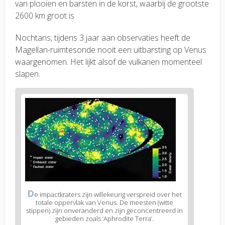
van plooien en barsten in de korst, waarbij de grootste
2600 km groot is
Nochtans, tijdens 3 jaar aan observaties heeft de
Magellan-ruimtesonde nooit een uitbarsting op Venus
waargenomen. Het lijkt alsof de vulkanen momenteel
slapen.
D
e impactkraters zijn willekeurig verspreid over het
totale oppervlak van Venus. De meesten (witte
stippen) zijn onveranderd en zijn geconcentreerd in
gebieden zoals ‘Aphrodite Terra’.