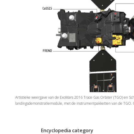
Artistieke weergave van de ExoMars 2016 Trace Gas Orbiter (TGO) en Schi
landingsdemonstratiemodule, met de instrumentpakketten van de TGO. C
Encyclopedia category