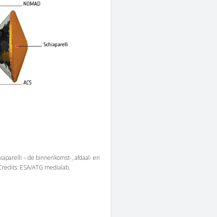
aparelli – de binnenkomst-, afdaal- en
redits: ESA/ATG medialab.