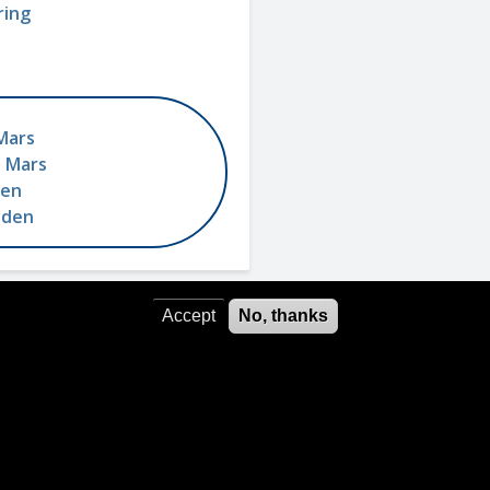
ring
Mars
 Mars
men
eden
Accept
No, thanks