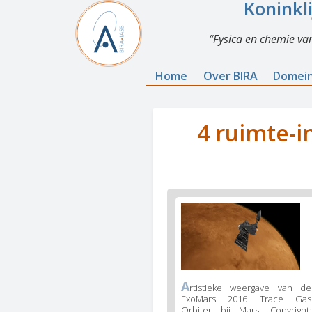
Koninkl
Fysica en chemie va
Home
Over BIRA
Domei
4 ruimte-
A
rtistieke weergave van de
ExoMars 2016 Trace Gas
Orbiter bij Mars. Copyright: