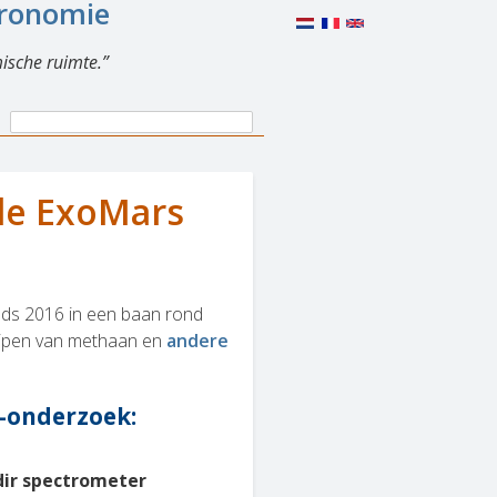
eronomie
ische ruimte.
Search
Search
form
de ExoMars
inds 2016 in een baan rond
rijpen van methaan en
andere
-onderzoek:
dir spectrometer