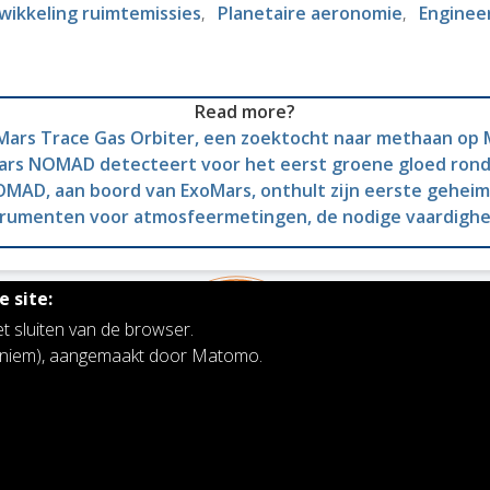
ikkeling ruimtemissies
Planetaire aeronomie
Enginee
Read more?
Mars Trace Gas Orbiter, een zoektocht naar methaan op 
ars NOMAD detecteert voor het eerst groene gloed rond
MAD, aan boord van ExoMars, onthult zijn eerste gehei
trumenten voor atmosfeermetingen, de nodige vaardigh
 site:
et sluiten van de browser.
noniem), aangemaakt door Matomo.