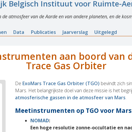
ijk Belgisch Instituut voor Ruimte-A
n de atmosfeer van de Aarde en van andere planeten, en de kosm
nen
Data
Publicaties
Jaarverslag
Uitgelegd
instrumenten aan boord van 
Trace Gas Orbiter
De
ExoMars Trace Gas Orbiter (TGO)
bevindt zich s
Mars. Het belangrijkste doel van deze missie is het beg
atmosferische gassen in de atmosfeer van Mars
.
Meetinstrumenten op TGO voor Mars
NOMAD
:
Een hoge resolutie zonne-occultatie en na