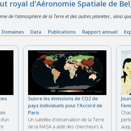
tut royal d'Aéronomie Spatiale de Be
imie de l’atmosphère de la Terre et des autres planètes , ainsi que
Domaines
Data
Publications
Rapport annuel
Ex
unes
Suivre les émissions de CO2 de
Jour
pays individuels pour l'Accord de
Femm
ale
Paris
Chaq
 d’un
Un satellite d'observation de la Terre
pert
re
de la NASA a aidé des chercheurs à
auqu