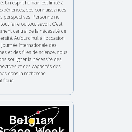
é. Un esprit humain est limité à
expériences, ses connaissances
es perspectives. Personne ne
tout faire ou tout savoir. C'est
gument central de la nécessité de
versité. Aujourd'hui, à l'occasion
a Journée internationale des
es et des filles de science, nous
ons souligner la nécessité des
pectives et des capacités des
es dans la recherche
tifique.