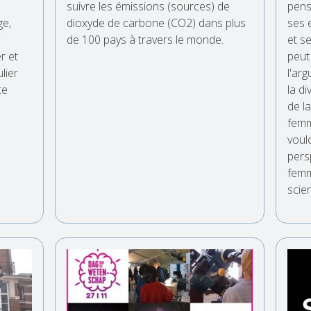
suivre les émissions (sources) de
pens
ge,
dioxyde de carbone (CO2) dans plus
ses 
de 100 pays à travers le monde.
et s
r et
peut 
lier
l'ar
te
la di
de l
femm
voul
pers
femm
scien