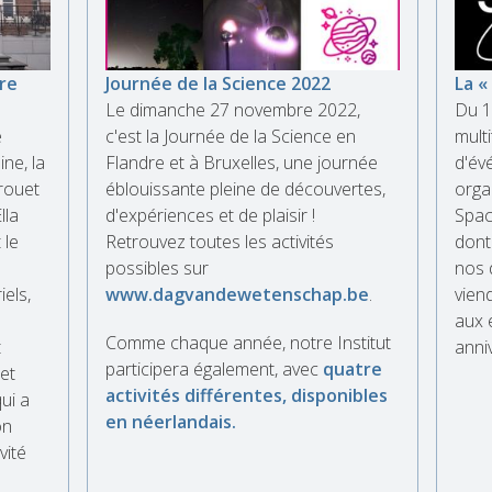
tre
Journée de la Science 2022
La «
Le dimanche 27 novembre 2022,
Du 1
e
c'est la Journée de la Science en
multi
ne, la
Flandre et à Bruxelles, une journée
d'év
Trouet
éblouissante pleine de découvertes,
orga
lla
d'expériences et de plaisir !
Spac
 le
Retrouvez toutes les activités
dont
à
possibles sur
nos 
iels,
www.dagvandewetenschap.be
.
vien
aux 
Comme chaque année, notre Institut
t
anni
participera également, avec
quatre
cet
activités différentes, disponibles
ui a
en néerlandais.
on
vité