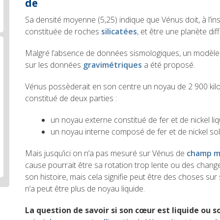
de
Sa densité moyenne (5,25) indique que Vénus doit, à l’ins
constituée de roches
silicatées
, et être une planète dif
Malgré l’absence de données sismologiques, un modèle 
sur les données
gravimétriques
a été proposé.
Vénus possèderait en son centre un noyau de 2 900 kilo
constitué de deux parties :
un noyau externe constitué de fer et de nickel li
un noyau interne composé de fer et de nickel so
Mais jusqu’ici on n’a pas mesuré sur Vénus de
champ m
cause pourrait être sa rotation trop lente ou des chan
son histoire, mais cela signifie peut être des choses sur
n’a peut être plus de noyau liquide.
La question de savoir si son cœur est liquide ou s