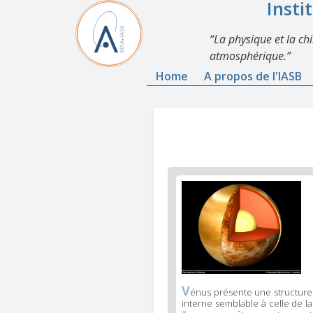
Insti
La physique et la ch
atmosphérique.
Home
A propos de l'IASB
V
énus présente une structure
interne semblable à celle de la