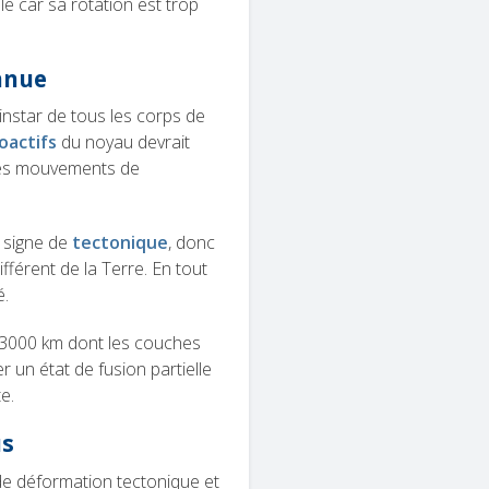
e car sa rotation est trop
nnue
instar de tous les corps de
oactifs
du noyau devrait
 des mouvements de
 signe de
tectonique
, donc
fférent de la Terre. En tout
é.
n 3000 km dont les couches
un état de fusion partielle
e.
us
de déformation tectonique et