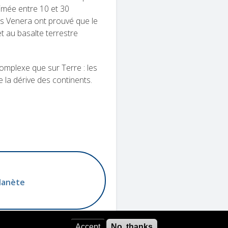
timée entre 10 et 30
des Venera ont prouvé que le
t au basalte terrestre
omplexe que sur Terre : les
 la dérive des continents.
lanète
Accept
No, thanks