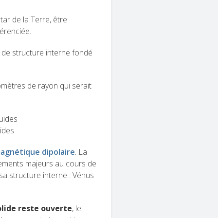
tar de la Terre, être
férenciée.
de structure interne fondé
mètres de rayon qui serait
quides
lides
agnétique dipolaire
. La
gements majeurs au cours de
 sa structure interne : Vénus
olide reste ouverte
, le