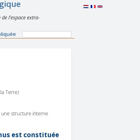
lgique
 de l’espace extra-
Search
pliquée
Search
form
la Terre)
 une structure interne
nus est constituée