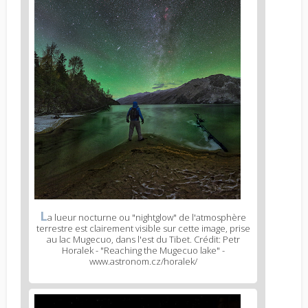
L
a lueur nocturne ou "nightglow" de l'atmosphère
terrestre est clairement visible sur cette image, prise
au lac Mugecuo, dans l'est du Tibet. Crédit: Petr
Horalek - "Reaching the Mugecuo lake" -
www.astronom.cz/horalek/