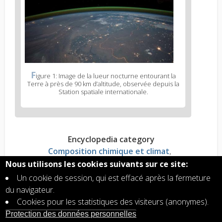
F
igure 1: Image de la lueur nocturne entourant la
Terre à près de 90 km d’altitude, observée depuis la
Station spatiale internationale.
Encyclopedia category
Composition chimique et climat
Aéronomie planétaire
Rayonnement solaire
Nous utilisons les cookies suivants sur ce site:
Un cookie de session, qui est effacé après la fermeture
du navigateur.
Read more?
Cookies pour les statistiques des visiteurs (anonymes).
Aurores polaires: quand les particules du Soleil
Protection des données personnelles