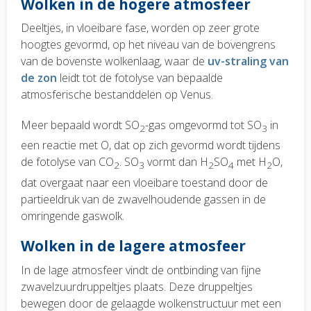
Wolken in de hogere atmosfeer
Deeltjes, in vloeibare fase, worden op zeer grote
hoogtes gevormd, op het niveau van de bovengrens
van de bovenste wolkenlaag, waar de
uv-straling van
de zon
leidt tot de fotolyse van bepaalde
atmosferische bestanddelen op Venus.
Meer bepaald wordt SO
-gas omgevormd tot SO
in
2
3
een reactie met O, dat op zich gevormd wordt tijdens
de fotolyse van CO
. SO
vormt dan H
SO
met H
O,
2
3
2
4
2
dat overgaat naar een vloeibare toestand door de
partieeldruk van de zwavelhoudende gassen in de
omringende gaswolk.
Wolken in de lagere atmosfeer
In de lage atmosfeer vindt de ontbinding van fijne
zwavelzuurdruppeltjes plaats. Deze druppeltjes
bewegen door de gelaagde wolkenstructuur met een