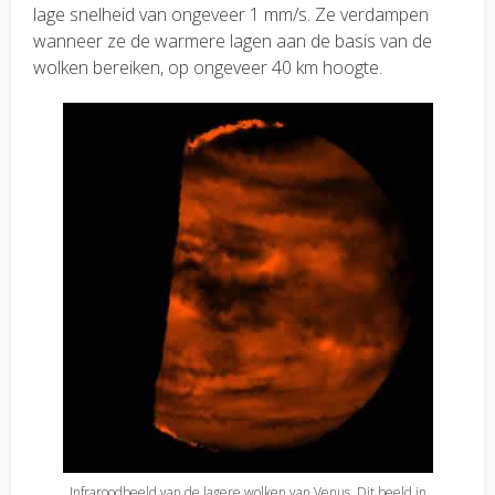
lage snelheid van ongeveer 1 mm/s. Ze verdampen
wanneer ze de warmere lagen aan de basis van de
wolken bereiken, op ongeveer 40 km hoogte.
Infraroodbeeld van de lagere wolken van Venus. Dit beeld in