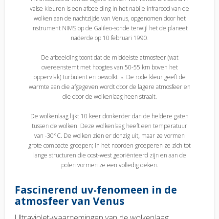
valse kleuren is een afbeelding in het nabije infrarood van de
wolken aan de nachtzijde van Venus, opgenomen door het
instrument NIMS op de Galileo-sonde terwijl het de planeet
naderde op 10 februari 1990.
De afbeelding toont dat de middelste atmosfeer (wat
overeenstemt met hoogtes van 50-55 km boven het
oppervlak) turbulent en bewolkt is. De rode kleur geeft de
warmte aan die afgegeven wordt door de lagere atmosfeer en
die door de wolkenlaag heen straalt.
De wolkenlaag lijkt 10 keer donkerder dan de heldere gaten
tussen de wolken. Deze wolkenlaag heeft een temperatuur
van -30°C. De wolken zien er donzig uit, maar ze vormen
grote compacte groepen; in het noorden groeperen ze zich tot
lange structuren die oost-west georiënteerd zijn en aan de
polen vormen ze een volledig deken.
Fascinerend uv-fenomeen in de
atmosfeer van Venus
Ultraviolet-waarnemingen van de wolkenlaag