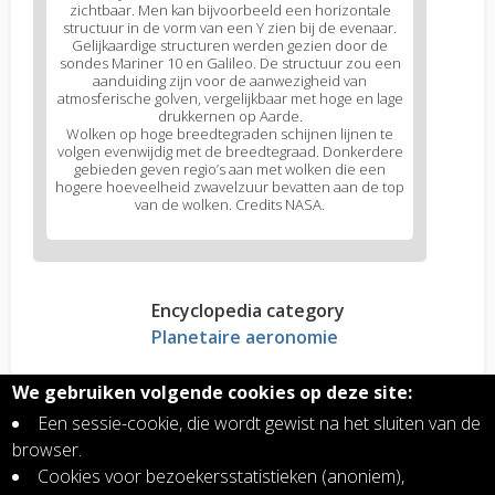
zichtbaar. Men kan bijvoorbeeld een horizontale
structuur in de vorm van een Y zien bij de evenaar.
Gelijkaardige structuren werden gezien door de
sondes Mariner 10 en Galileo. De structuur zou een
aanduiding zijn voor de aanwezigheid van
atmosferische golven, vergelijkbaar met hoge en lage
drukkernen op Aarde.
Wolken op hoge breedtegraden schijnen lijnen te
volgen evenwijdig met de breedtegraad. Donkerdere
gebieden geven regio’s aan met wolken die een
hogere hoeveelheid zwavelzuur bevatten aan de top
van de wolken. Credits NASA.
Encyclopedia category
Planetaire aeronomie
We gebruiken volgende cookies op deze site:
Read more?
Een sessie-cookie, die wordt gewist na het sluiten van de
Venus, tweelingzus van de Aarde? Vergelijking
browser.
van de eigenschappen
Cookies voor bezoekersstatistieken (anoniem),