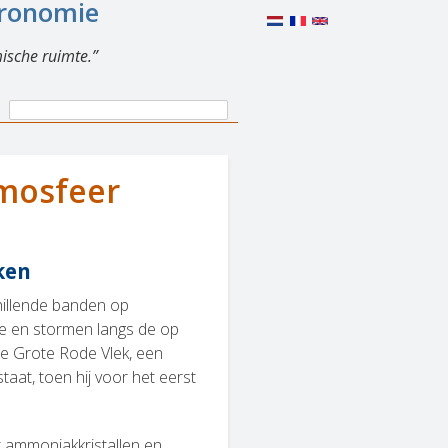
eronomie
ische ruimte.
Search
Search
form
tmosfeer
ken
hillende banden op
tie en stormen langs de op
de Grote Rode Vlek, een
aat, toen hij voor het eerst
t ammoniakkristallen en