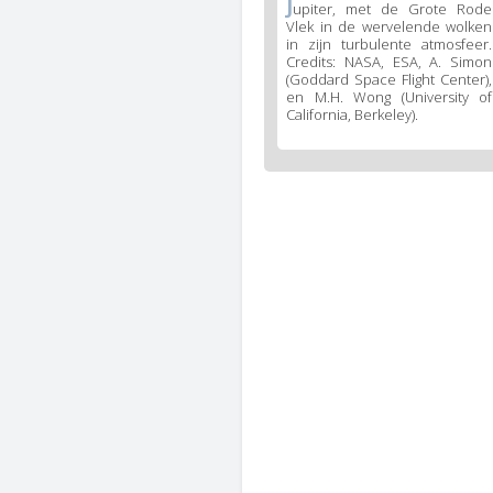
J
upiter, met de Grote Rode
Vlek in de wervelende wolken
in zijn turbulente atmosfeer.
Credits: NASA, ESA, A. Simon
(Goddard Space Flight Center),
en M.H. Wong (University of
California, Berkeley).