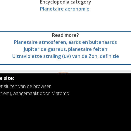
Encyclopedia category
Planetaire aeronomie
Read more?
Planetaire atmosferen, aards en buitenaards
Jupiter de gasreus, planetaire feiten
Ultraviolette straling (uv) van de Zon, definitie
 site:
et sluiten van de browser.
noniem), aangemaakt door Matomo.
Koninklijk Belgisch Instituut voor Ruimte-