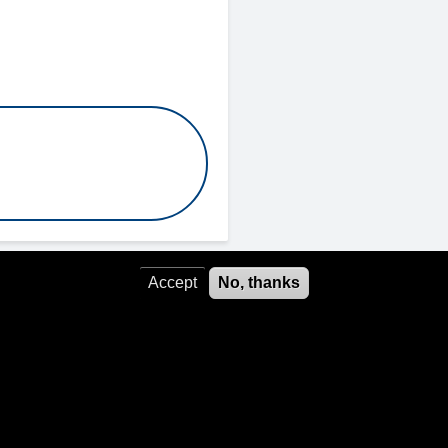
Accept
No, thanks