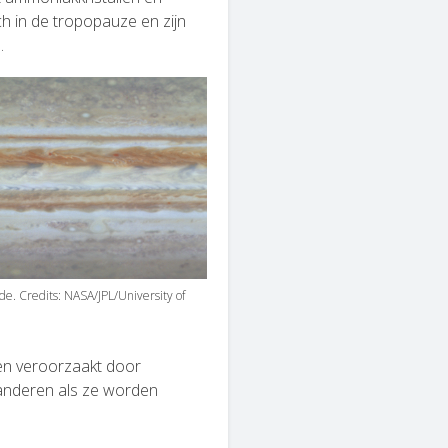
h in de tropopauze en zijn
.
de. Credits: NASA/JPL/University of
den veroorzaakt door
randeren als ze worden