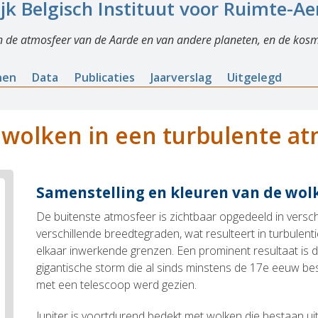
ijk Belgisch Instituut voor Ruimte-A
n de atmosfeer van de Aarde en van andere planeten, en de kosm
nen
Data
Publicaties
Jaarverslag
Uitgelegd
, wolken in een turbulente a
Samenstelling en kleuren van de wol
De buitenste atmosfeer is zichtbaar opgedeeld in versc
verschillende breedtegraden, wat resulteert in turbulen
elkaar inwerkende grenzen. Een prominent resultaat is 
gigantische storm die al sinds minstens de 17e eeuw best
met een telescoop werd gezien.
Jupiter is voortdurend bedekt met wolken die bestaan ui