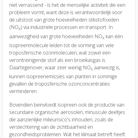
niet verrassend - is het de menselijke activiteit die een
probleem vormt, want deze is verantwoordelijk voor
de uitstoot van grote hoeveelheden stikstofoxiden
(NO
) via industriële processen en transport. In
X
aanwezigheid van grote hoeveelheden NO
kan één
X
isopreenmolecule leiden tot de vorming van vele
troposferische ozonmoleculen, wat zowel een
verontreinigende stof als een broeikasgas is.
Daartegenover, waar zeer weinig NO
aanwezig is,
X
kunnen isopreenemissies van planten in sommige
gevallen de troposferische ozonconcentraties
verminderen.
Bovendien beïnvloedt isopreen ook de productie van
secundaire organische aerosolen, minuscule deeltjes
die aanzienlijke milieurisico's inhouden, zoals de
verslechtering van de zichtbaarheid en
gezondheidsproblemen. Wat het klimaat betreft heeft