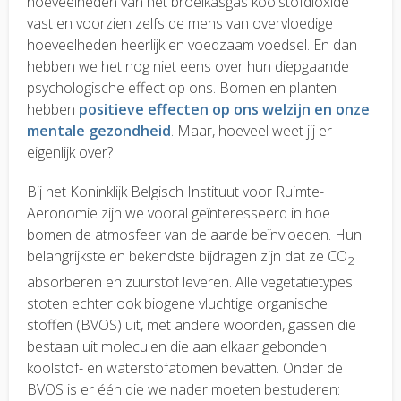
hoeveelheden van het broeikasgas koolstofdioxide
vast en voorzien zelfs de mens van overvloedige
hoeveelheden heerlijk en voedzaam voedsel. En dan
hebben we het nog niet eens over hun diepgaande
psychologische effect op ons. Bomen en planten
hebben
positieve effecten op ons welzijn en onze
mentale gezondheid
. Maar, hoeveel weet jij er
eigenlijk over?
Bij het Koninklijk Belgisch Instituut voor Ruimte-
Aeronomie zijn we vooral geïnteresseerd in hoe
bomen de atmosfeer van de aarde beïnvloeden. Hun
belangrijkste en bekendste bijdragen zijn dat ze CO
2
absorberen en zuurstof leveren. Alle vegetatietypes
stoten echter ook biogene vluchtige organische
stoffen (BVOS) uit, met andere woorden, gassen die
bestaan uit moleculen die aan elkaar gebonden
koolstof- en waterstofatomen bevatten. Onder de
BVOS is er één die we nader moeten bestuderen: