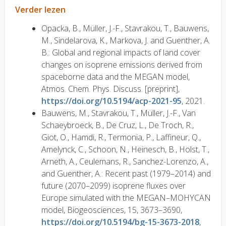
Verder lezen
Opacka, B., Müller, J.-F., Stavrakou, T., Bauwens,
M., Sindelarova, K., Markova, J. and Guenther, A.
B.: Global and regional impacts of land cover
changes on isoprene emissions derived from
spaceborne data and the MEGAN model,
Atmos. Chem. Phys. Discuss. [preprint],
https://doi.org/10.5194/acp-2021-95
, 2021.
Bauwens, M., Stavrakou, T., Müller, J.-F., Van
Schaeybroeck, B., De Cruz, L., De Troch, R.,
Giot, O., Hamdi, R., Termonia, P., Laffineur, Q.,
Amelynck, C., Schoon, N., Heinesch, B., Holst, T.,
Arneth, A., Ceulemans, R., Sanchez-Lorenzo, A.,
and Guenther, A.: Recent past (1979–2014) and
future (2070–2099) isoprene fluxes over
Europe simulated with the MEGAN–MOHYCAN
model, Biogeosciences, 15, 3673–3690,
https://doi.org/10.5194/bg-15-3673-2018
,