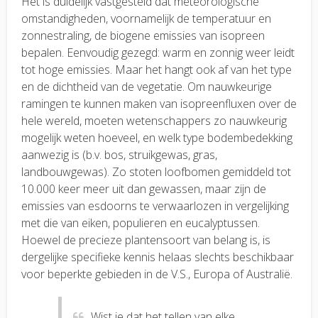
Het is duidelijk vastgesteld dat meteorologische
omstandigheden, voornamelijk de temperatuur en
zonnestraling, de biogene emissies van isopreen
bepalen. Eenvoudig gezegd: warm en zonnig weer leidt
tot hoge emissies. Maar het hangt ook af van het type
en de dichtheid van de vegetatie. Om nauwkeurige
ramingen te kunnen maken van isopreenfluxen over de
hele wereld, moeten wetenschappers zo nauwkeurig
mogelijk weten hoeveel, en welk type bodembedekking
aanwezig is (b.v. bos, struikgewas, gras,
landbouwgewas). Zo stoten loofbomen gemiddeld tot
10.000 keer meer uit dan gewassen, maar zijn de
emissies van esdoorns te verwaarlozen in vergelijking
met die van eiken, populieren en eucalyptussen.
Hoewel de precieze plantensoort van belang is, is
dergelijke specifieke kennis helaas slechts beschikbaar
voor beperkte gebieden in de V.S., Europa of Australië.
Wist je dat het tellen van elke