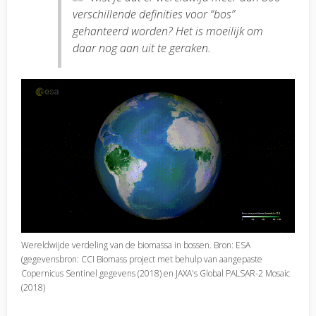
verschillende definities voor “bos”
gehanteerd worden? Het is moeilijk om
daar nog aan uit te geraken.
Wereldwijde verdeling van de biomassa in bossen. Bron: ESA
(gegevensbron: CCI Biomass project met behulp van aangepaste
Copernicus Sentinel gegevens (2018) en JAXA's Global PALSAR-2 Mosaic
(2018)