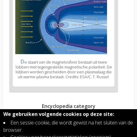
D
e staart van de magnetosfeer bestaat uit twee
lobben met tegengestelde magnetische polariteit. De
lobben worden gescheiden door een plasmalaag die
uit warme plasma bestaat. Credits: ESA/C. T. Russel.
Encyclopedia category
Ruimtefysica
We gebruiken volgende cookies op deze site:
Een sessie-cookie, die wordt gewist na het sluiten van de
browser.
Read more?